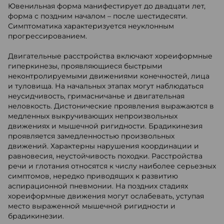
Ювенильная форма манифестирует до двадцати лет,
форма с поздним началом – после шестидесяти.
Симптоматика характеризуется неуклонным
прогрессированием.
Двигательные расстройства включают хореиформные
гиперкинезы, проявляющиеся быстрыми
неконтролируемыми движениями конечностей, лица
и туловища. На начальных этапах могут наблюдаться
неусидчивость, гримасничанье и двигательная
неловкость. Дистонические проявления выражаются в
медленных выкручивающих непроизвольных
движениях и мышечной ригидности. Брадикинезия
проявляется замедленностью произвольных
движений. Характерны нарушения координации и
равновесия, неустойчивость походки. Расстройства
речи и глотания относятся к числу наиболее серьезных
симптомов, нередко приводящих к развитию
аспирационной пневмонии. На поздних стадиях
хореиформные движения могут ослабевать, уступая
место выраженной мышечной ригидности и
брадикинезии.