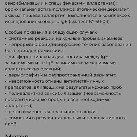
сенсибилизации к специфическим аллергенам):
бронхиальная астма, поллиноз, атопический дерматит,
экзема, пищевая аллергия. Выполняется в комплексе с
исследованием общего IgE (см. тест № 60-011).
Особые показания в следующих случаях:
• системные реакции на кожные пробы в анамнезе;
• непрерывно рецидивирующее течение заболевания
без периодов ремиссии;
• дифференциальная диагностика между IgE-
зависимыми и не IgE-зависимыми механизмами
аллергических реакций;
• дермографизм и распространенный дерматит;
• невозможность отмены антигистаминных
препаратов, влияющих на результаты кожных проб;
• поливалентная сенсибилизация (невозможность
поставить кожные пробы на все необходимые
аллергены);
• резко измененная реактивность кожи;
• сомнения в результатах кожных и провокационных
проб.
Метод