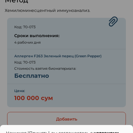
Хемилюминесцентный иммуноанализ.
Код: 70-073
Сроки выполнения:
4 рабочих дня
Аллерген F263 Зеленый перец (Green Pepper)
Код: 70-073
Стоимость взятия биоматериала:
Бесплатно
Цена:
100 000 сум
Добавить
Нажимая "Принять", вы соглашаетесь с
условиями