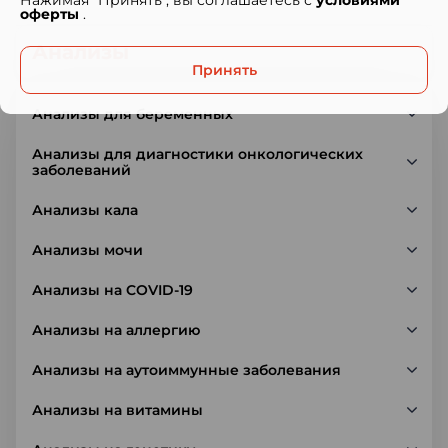
оферты
.
Анализы
Принять
Анализы для беременных
Анализы для диагностики онкологических
заболеваний
Анализы кала
Анализы мочи
Анализы на COVID-19
Анализы на аллергию
Анализы на аутоиммунные заболевания
Анализы на витамины