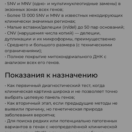
• SNV и MNV (одно- и мультинуклеотидные замены) в
экзонных зонах всех генов;
• Более 13 000 SNV и MNV в известных некодирующих
клинически значимых регионах;
• Малые вставки/делеции (in/del) до 50 пар оснований;
• CNV (нарушения числа копий) — делеции,
дупликации и их микроформы, преимущественно
• Среднего и большого размера (с техническими
ограничениями);
• Полное покрытие митохондриального ДНК с
анализом всех его генов.
Показания к назначению
• Как первичный диагностический тест, когда
клиническая картина широка и не позволяет точно
выбрать целевую панель генов;
• Как вторичный этап, если предыдущие методы не
выявили причину, но генетическая природа
заболевания вероятна;
• Для поиска редких или потенциально патогенных
вариантов в генах с неопределённой клинической