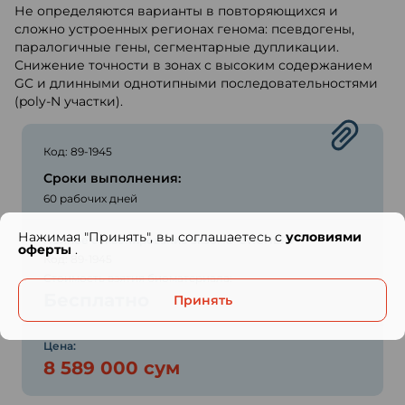
Не определяются варианты в повторяющихся и
сложно устроенных регионах генома: псевдогены,
паралогичные гены, сегментарные дупликации.
Снижение точности в зонах с высоким содержанием
GC и длинными однотипными последовательностями
(poly-N участки).
Код: 89-1945
Сроки выполнения:
60 рабочих дней
Нажимая "Принять", вы соглашаетесь с
условиями
Полное секвенирование экзома "ЭКСПЕРТ"
оферты
.
Код: 89-1945
Стоимость взятия биоматериала:
Бесплатно
Принять
Цена:
8 589 000 сум