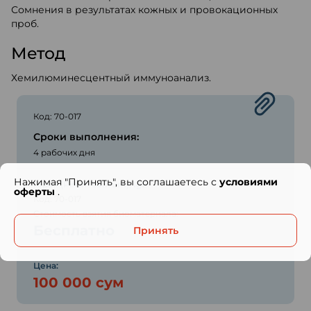
Сомнения в результатах кожных и провокационных
проб.
Метод
Хемилюминесцентный иммуноанализ.
Код: 70-017
Сроки выполнения:
4 рабочих дня
Нажимая "Принять", вы соглашаетесь с
условиями
Горох (Pisum sativum), IgE
оферты
.
Код: 70-017
Стоимость взятия биоматериала:
Бесплатно
Принять
Цена:
100 000 сум