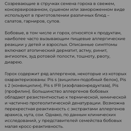
Созревающие в стручках семена гороха в свежем,
консервированном, сушеном или замороженном виде
используют в приготовлении различных блюд –
салатов, гарниров, супов.
Бобовые, в том числе и горох, относятся к продуктам,
наиболее часто вызывающим пищевые аллергические
реакции у детей и взрослых. Описанные симптомы
включают атопический дерматит, астму, ринит,
ангиоотек, зуд ротовой полости, тошноту, рвоту,
диарею.
Горох содержит ряд аллергенов, некоторые из которых
охарактеризованы: Pis s (вицилин-подобный белок), Pis
s 2 (конвицилин), Pis s IFR (изофлавонредуктаза), Pis
(профилин). Большинство аллергенов бобовых
обладают резистентностью к термической, химической
и частично протеолитической денатурации. Возможна
перекрестная реактивность с экстрактами аллергенов
арахиса, нута, сои. Однако, по данным клинических
исследований, у представителей семейства бобовых
малая кросс-реактивность.