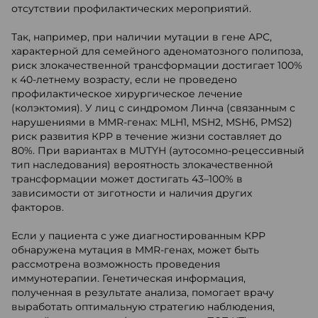
отсутствии профилактических мероприятий.
Так, например, при наличии мутации в гене APC,
характерной для семейного аденоматозного полипоза,
риск злокачественной трансформации достигает 100%
к 40-летнему возрасту, если не проведено
профилактическое хирургическое лечение
(колэктомия). У лиц с синдромом Линча (связанным с
нарушениями в MMR-генах: MLH1, MSH2, MSH6, PMS2)
риск развития КРР в течение жизни составляет до
80%. При вариантах в MUTYH (аутосомно-рецессивный
тип наследования) вероятность злокачественной
трансформации может достигать 43–100% в
зависимости от зиготности и наличия других
факторов.
Если у пациента с уже диагностированным КРР
обнаружена мутация в MMR-генах, может быть
рассмотрена возможность проведения
иммунотерапии. Генетическая информация,
полученная в результате анализа, помогает врачу
выработать оптимальную стратегию наблюдения,