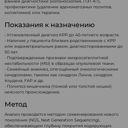
ранней диагностики (колоноскопия, ПЭТ-КТ),
профилактики (удаление аденоматозных полипов,
колэктомия) или терапии.
Показания к назначению
• Установленный диагноз КРР до 40-летнего возраста.
• Наличие у пациента близких родственников с КРР
или эндометриальным раком, диагностированными до
50 лет.
• Подтвержденные признаки микросателлитной
нестабильности (MSI) в образцах опухолевой ткани.
• Семейный анамнез, отягощённый онкологическими
синдромами, такими как синдром Линча, синдром
Коудена, FAP и др.
• Полипоз кишечника (тонкой или толстой кишки)
неясного происхождения.
Метод
Анализ проводится методом секвенирования нового
поколения (NGS, Next Generation Sequencing),
обеспечивающим глубину покрытия кодирующих