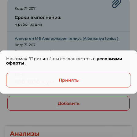
Код: 71-207
Сроки выполнения:
4 рабочих дня
Аллерген М6 Альтернария тениус (Alternariya tenius )
Код: 71-207
Стоимость взятия биоматериала:
Бесплатно
Нажимая "Принять", вы соглашаетесь с
условиями
оферты
.
Цена:
Принять
100 000 сум
Добавить
Анализы