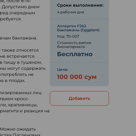
, после 8-14-
Сроки выполнения:
. Допустимо днем
4 рабочих дня
перед очередным
ребуется.
Аллерген F262
Баклажаны (Eggplant)
Код: 70-007
енам баклажана.
Стоимость взятия
биоматериала:
 также относятся
Бесплатно
не встречается.
в пищу в тушеном,
ны могут содержать
Цена:
употреблять не
100 000 сум
а в плодах.
илизированных лиц
Добавить
твием кросс-
ыпи, крапивницы,
рматита и реакция на
. Можно ожидать
йства Пасленовых.