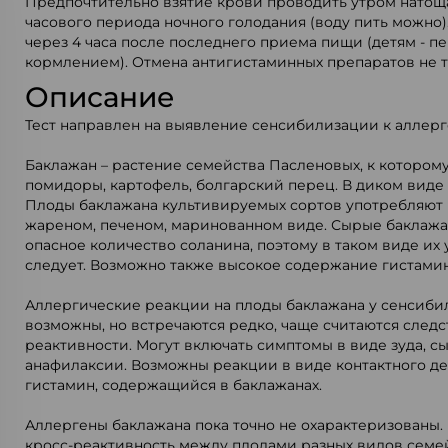
Предпочтительно взятие крови проводить утром натощак
часового периода ночного голодания (воду пить можно)
через 4 часа после последнего приема пищи (детям - 
кормлением). Отмена антигистаминных препаратов не т
Описание
Тест направлен на выявление сенсибилизации к аллерг
Баклажан – растение семейства Пасленовых, к которому
помидоры, картофель, болгарский перец. В диком виде 
Плоды баклажана культивируемых сортов употребляют 
жареном, печеном, маринованном виде. Сырые баклажа
опасное количество соланина, поэтому в таком виде их 
следует. Возможно также высокое содержание гистамин
Аллергические реакции на плоды баклажана у сенсиб
возможны, но встречаются редко, чаще считаются следс
реактивности. Могут включать симптомы в виде зуда, с
анафилаксии. Возможны реакции в виде контактного де
гистамин, содержащийся в баклажанах.
Аллергены баклажана пока точно не охарактеризованы
кросс-реактивность между плодами разных видов семе