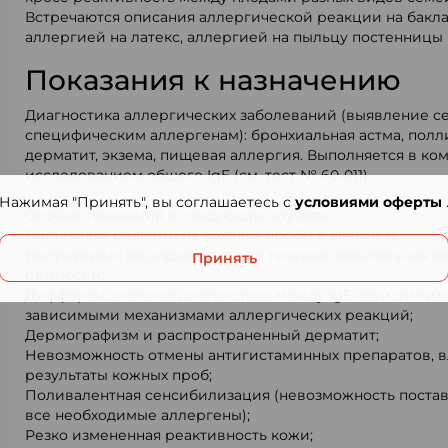
Встречаются описания аллергической реакции на бакла
аллергией на латекс, аллергией на пыльцу постенницы (P
Показания к назначению
Диагностика аллергических заболеваний (выявление с
специфическим аллергенам): бронхиальная астма, полл
дерматит, экзема, пищевая аллергия. Выполняется в ко
исследованием общего IgE (см. тест № 60-011).
Нажимая "Принять", вы соглашаетесь с
условиями оферты
Особые показания в следующих случаях:
Системные реакции на кожные пробы в анамнезе;
Непрерывно рецидивирующее течение заболевания бе
Принять
ремиссии;
Дифференциальная диагностика между IgE-зависимыми 
зависимыми механизмами аллергических реакций;
Дермографизм и распространенный дерматит;
Невозможность отмены антигистаминных препаратов, 
результаты кожных проб;
Поливалентная сенсибилизация (невозможность поста
все необходимые аллергены);
Резко измененная реактивность кожи;