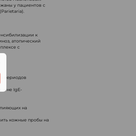
жаны у пациентов с
arietaria).
енсибилизации к
иноз, атопический
мплексе с
.
з периодов
и не IgE-
влияющих на
вить кожные пробы на