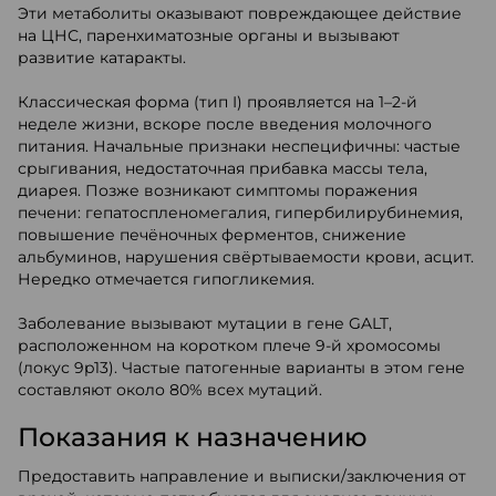
Эти метаболиты оказывают повреждающее действие
на ЦНС, паренхиматозные органы и вызывают
развитие катаракты.
Классическая форма (тип I) проявляется на 1–2-й
неделе жизни, вскоре после введения молочного
питания. Начальные признаки неспецифичны: частые
срыгивания, недостаточная прибавка массы тела,
диарея. Позже возникают симптомы поражения
печени: гепатоспленомегалия, гипербилирубинемия,
повышение печёночных ферментов, снижение
альбуминов, нарушения свёртываемости крови, асцит.
Нередко отмечается гипогликемия.
Заболевание вызывают мутации в гене GALT,
расположенном на коротком плече 9-й хромосомы
(локус 9p13). Частые патогенные варианты в этом гене
составляют около 80% всех мутаций.
Показания к назначению
Предоставить направление и выписки/заключения от