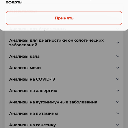
оферты
.
Анализы
Принять
Анализы для беременных
Анализы для диагностики онкологических
заболеваний
Анализы кала
Анализы мочи
Анализы на COVID-19
Анализы на аллергию
Анализы на аутоиммунные заболевания
Анализы на витамины
Анализы на генетику