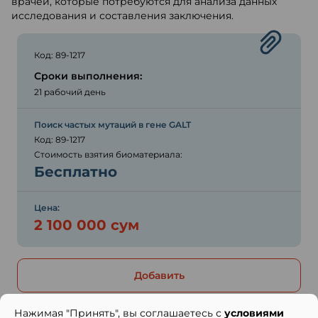
врачей, которые потребуются для анализа данных
исследования и составления заключения.
Код: 89-1217
Сроки выполнения:
21 рабочий день
Поиск частых мутаций в гене GALT
Код: 89-1217
Стоимость взятия биоматериала:
Бесплатно
Цена:
2 100 000 сум
Добавить
Нажимая "Принять", вы соглашаетесь с
условиями