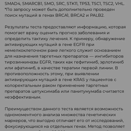
SMAD4, SMARCB1, SMO, SRC, STK11, TP53, TSC1, TSC2, VHL.
*По запросу может быть дополнительно проведен
поиск мутаций в генах BRCA1, BRCA2 и PALB2.
Результаты теста предоставляют информацию, которая
помогает врачу оценить прогноз заболевания и
определить тактику лечения. К примеру, обнаружение
активирующих мутаций в гене EGFR при
немелкоклеточном раке легкого служит основанием
для назначения таргетных препаратов — ингибиторов
тирозинкиназы EGFR, таких как гефитиниб, эрлотиниб
или афатиниб, в качестве терапии первой линии. В
противоположность этому, при выявлении
активирующих мутаций в гене KRAS у пациентов с
колоректальным раком применение таргетных
препаратов цетуксимаба или панитумумаба считается
неэффективным.
Преимуществом данного теста является возможность
одномоментного анализа множества генетических
маркеров, что выгодно отличает его от исследований,
фокусирующихся на отдельных генах. Метод позволяет