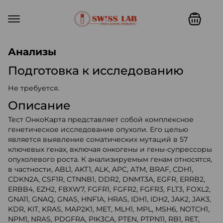
Swiss lab. Точность, качество,
Анализы
Подготовка к исследованию
Не требуется.
Описание
Тест ОнкоКарта представляет собой комплексное
генетическое исследование опухоли. Его целью
является выявление соматических мутаций в 57
ключевых генах, включая онкогены и гены-супрессоры
опухолевого роста. К анализируемым генам относятся,
в частности, ABL1, AKT1, ALK, APC, ATM, BRAF, CDH1,
CDKN2A, CSF1R, CTNNB1, DDR2, DNMT3A, EGFR, ERRB2,
ERBB4, EZH2, FBXW7, FGFR1, FGFR2, FGFR3, FLT3, FOXL2,
GNA11, GNAQ, GNAS, HNF1A, HRAS, IDH1, IDH2, JAK2, JAK3,
KDR, KIT, KRAS, MAP2K1, MET, MLH1, MPL, MSH6, NOTCH1,
NPM1, NRAS, PDGFRA, PIK3CA, PTEN, PTPN11, RB1, RET,