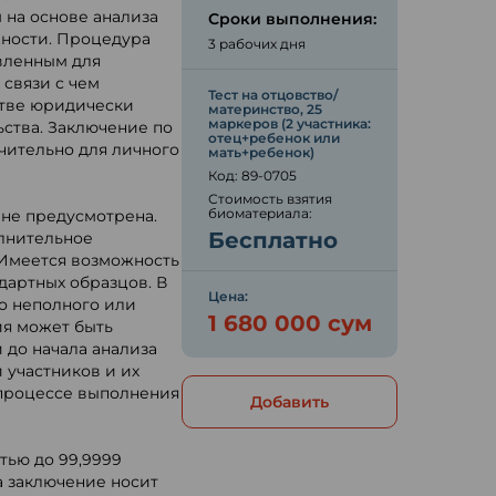
на основе анализа
Сроки выполнения:
жности. Процедура
3 рабочих дня
овленным для
 связи с чем
Тест на отцовство/
стве юридически
материнство, 25
маркеров (2 участника:
ьства. Заключение по
отец+ребенок или
чительно для личного
мать+ребенок)
Код: 89-0705
Стоимость взятия
биоматериала:
 не предусмотрена.
Бесплатно
лнительное
 Имеется возможность
дартных образцов. В
Цена:
о неполного или
1 680 000 сум
ия может быть
до начала анализа
 участников и их
 процессе выполнения
Добавить
тью до 99,9999
а заключение носит