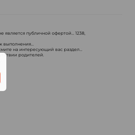
е является публичной офертой...
1238
,
 выполнения...
мите на интересующий вас раздел...
сутствии родителей.
.