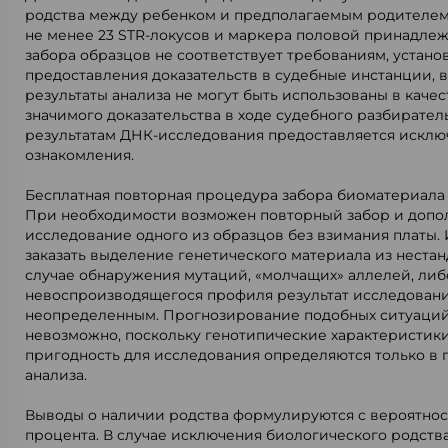
родства между ребенком и предполагаемым родителем 
не менее 23 STR-локусов и маркера половой принадле
забора образцов не соответствует требованиям, устан
предоставления доказательств в судебные инстанции, в
результаты анализа не могут быть использованы в каче
значимого доказательства в ходе судебного разбирател
результатам ДНК-исследования предоставляется исклю
ознакомления.
Бесплатная повторная процедура забора биоматериала
При необходимости возможен повторный забор и допо
исследование одного из образцов без взимания платы.
заказать выделение генетического материала из нестан
случае обнаружения мутаций, «молчащих» аллелей, либ
невоспроизводящегося профиля результат исследован
неопределенным. Прогнозирование подобных ситуаций 
невозможно, поскольку генотипические характеристики
пригодность для исследования определяются только в
анализа.
Выводы о наличии родства формулируются с вероятнос
процента. В случае исключения биологического родств