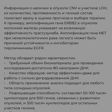
Информация о наличии в опухоли CNV и участков LOH,
их количество, протяженность и генный состав
помогают врачу в оценке прогноза и выборе терапии.
К примеру, амплификация гена ERBB2 в опухолях
молочной железы указывает на возможную
эффективность трастузумаба. Амплификация гена MET
при немелкоклеточном раке легкого может быть
причиной устойчивости к ингибиторам
тирозинкиназы EGFR.
Метод обладает рядом характеристик.
• Требуемый объем биоматериала: для проведения
исследования достаточно 80 нанограмм ДНК.
• Качество образцов: метод эффективен даже для
работы с сильно деградированной ДНК.
• Область применения: анализ подходит для любого
типа солидных опухолей.
• Разрешающая способность: составляет 50–100 тысяч
нуклеотидов для 900 генов, связанных с развитием
опухолей, и 300 тысяч нуклеотидов для остальных
участков генома.