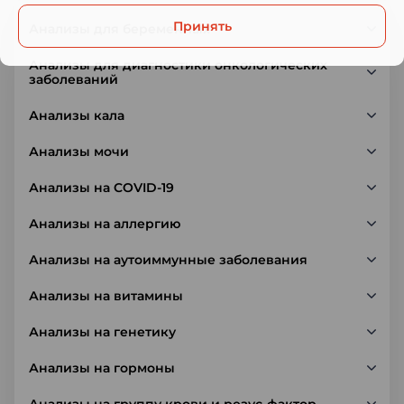
Принять
Анализы для беременных
Анализы для диагностики онкологических
заболеваний
Анализы кала
Анализы мочи
Анализы на COVID-19
Анализы на аллергию
Анализы на аутоиммунные заболевания
Анализы на витамины
Анализы на генетику
Анализы на гормоны