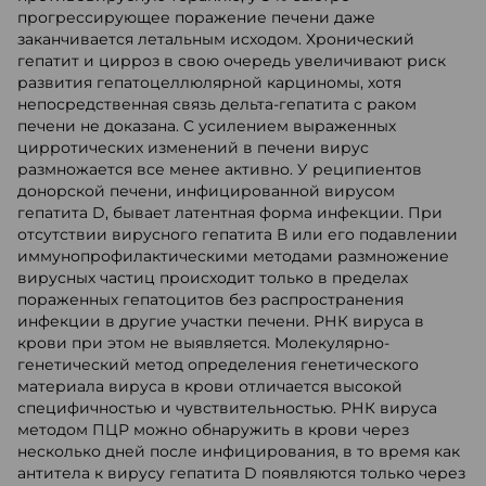
прогрессирующее поражение печени даже
заканчивается летальным исходом. Хронический
гепатит и цирроз в свою очередь увеличивают риск
развития гепатоцеллюлярной карциномы, хотя
непосредственная связь дельта-гепатита с раком
печени не доказана. С усилением выраженных
цирротических изменений в печени вирус
размножается все менее активно. У реципиентов
донорской печени, инфицированной вирусом
гепатита D, бывает латентная форма инфекции. При
отсутствии вирусного гепатита В или его подавлении
иммунопрофилактическими методами размножение
вирусных частиц происходит только в пределах
пораженных гепатоцитов без распространения
инфекции в другие участки печени. РНК вируса в
крови при этом не выявляется. Молекулярно-
генетический метод определения генетического
материала вируса в крови отличается высокой
специфичностью и чувствительностью. РНК вируса
методом ПЦР можно обнаружить в крови через
несколько дней после инфицирования, в то время как
антитела к вирусу гепатита D появляются только через