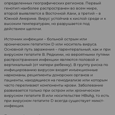
определенных географических регионов. Первый
генотип наиболее распространен во всем мире,
второй выявляется в Восточной Азии, а третий – в
Южной Америке. Вирус устойчив к кислой среде и к
высоким температурам, но разрушается под
действием щелочи.
Источник инфекции – больной острым или
хроническим гепатитом D или носитель вируса.
Основной путь заражения – парентеральный, как и при
вирусном гепатите В. Редкими, но вероятными путями
распространения инфекции являются половой и
вертикальный (от матери ребенку). В группу риска по
инфицированию вирусом входят инъекционные
наркоманы, реципиенты донорских органов и
пациенты, находящиеся на гемодиализе или которым
часто переливают компоненты крови. Заболевание
развивается только при остром или хроническом
вирусном гепатите В или носительстве HBsAg, то есть
при вирусном гепатите D всегда существует микст-
инфекция.