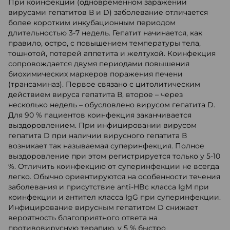
При коинфекции (одновременном заражении
вирусами гепатитов В и D) заболевание отличается
более коротким инкубационным периодом
длительностью 3-7 недель. Гепатит начинается, как
правило, остро, с повышением температуры тела,
тошнотой, потерей аппетита и желтухой. Коинфекция
сопровождается двумя периодами повышения
биохимических маркеров поражения печени
(трансаминаз). Первое связано с цитолитическим
действием вируса гепатита В, второе – через
несколько недель – обусловлено вирусом гепатита D.
Для 90 % пациентов коинфекция заканчивается
выздоровлением. При инфицировании вирусом
гепатита D при наличии вирусного гепатита В
возникает так называемая суперинфекция. Полное
выздоровление при этом регистрируется только у 5-10
%. Отличить коинфекцию от суперинфекции не всегда
легко. Обычно ориентируются на особенности течения
заболевания и присутствие anti-HBc класса IgM при
коинфекции и антител класса IgG при суперинфекции.
Инфицирование вирусным гепатитом D снижает
вероятность благоприятного ответа на
противовирусную терапию, у 5 % быстро