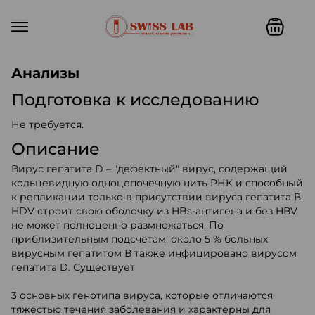
Swiss lab. Точность, качество,
Анализы
Подготовка к исследованию
Не требуется.
Описание
Вирус гепатита D – "дефектный" вирус, содержащий
кольцевидную одноцепочечную нить РНК и способный
к репликации только в присутствии вируса гепатита В.
HDV строит свою оболочку из HBs-антигена и без HВV
не может полноценно размножаться. По
приблизительным подсчетам, около 5 % больных
вирусным гепатитом В также инфицировано вирусом
гепатита D. Существует
3 основных генотипа вируса, которые отличаются
тяжестью течения заболевания и характерны для