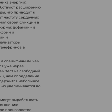
ника энергии),
собствуют расширению
ды, что приводит к
т частоту сердечных
ния своей функции в
ормы: дофамин – в
ефрин и
ин и
нализаторы
танефринов в
м и специфичным, чем
ся уже через
ем тест на свободный
мы, чем определение
одержится небольшое
ьно увеличивается во
могут вырабатывать
повышению
ное производство