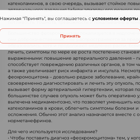
катехоламинов, в свою очередь, вызывает стойкое пов
артериального давления (и/или эпизоды его резкого п
симптомы воздействия катехоламинов на организм: гол
Нажимая "Принять", вы соглашаетесь с
условиями оферты
потливость, тошнота, тревожность и покалывание в кон
Большинство феохромоцитом локализуется в надпочечни
Принять
они доброкачественные – не распространяются за преде
образовались, хотя и продолжают медленно расти. Есл
лечить, симптомы по мере ее роста постепенно становя
выраженными: повышение артериального давления – г
способствует повреждению различных органов, в том чи
а также увеличивает риск инфаркта и инсульта. Несмотр
феохромоцитома – довольно редкое заболевание, край
своевременно диагностировать и лечить эту опухоль, п
вызывает форму артериальной гипертензии, которая по
большинстве случаев опухоль может быть оперативно у
вылечена медикаментозно, что позволяет уменьшить ко
катехоламинов в крови, облегчить симптомы болезни и
осложнения. Обычно этот анализ назначается вместе с
норметанефринов.
Для чего используется исследование?
• Чтобы поставить диагноз «феохромоцитома» тем, у ко