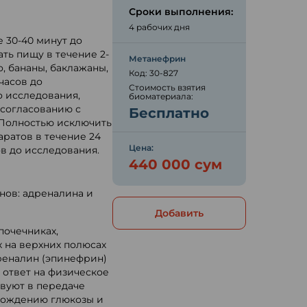
ю
Сроки выполнения:
4 рабочих дня
е 30-40 минут до
ать пищу в течение 2-
Метанефрин
, бананы, баклажаны,
Код: 30-827
часов до
Стоимость взятия
о исследования,
биоматериала:
 согласованию с
Бесплатно
 Полностью исключить
аратов в течение 24
Цена:
ов до исследования.
440 000 сум
нов: адреналина и
Добавить
почечниках,
 на верхних полюсах
дреналин (эпинефрин)
 ответ на физическое
вуют в передаче
бождению глюкозы и