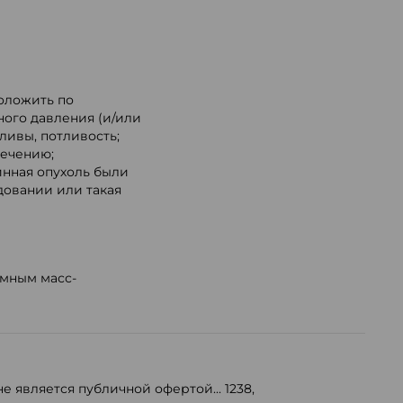
.
оложить по
ого давления (и/или
ливы, потливость;
лечению;
инная опухоль были
довании или такая
емным масс-
е является публичной офертой...
1238
,