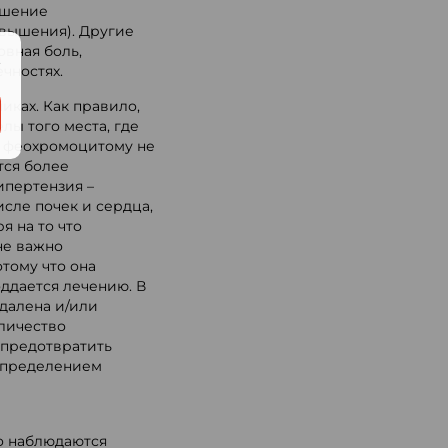
ышение
овышения). Другие
овная боль,
.
ечностях.
ках. Как правило,
лы того места, где
и феохромоцитому не
тся более
ипертензия –
сле почек и сердца,
я на то что
не важно
отому что она
ддается лечению. В
далена и/или
личество
 предотвратить
 определением
го наблюдаются