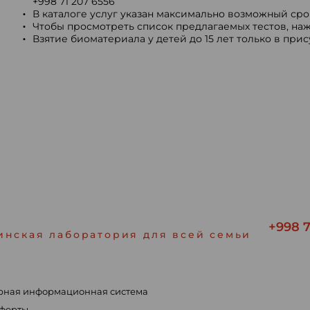
+998 71 207 6556
В каталоге услуг указан максимально возможный срок
Чтобы просмотреть список предлагаемых тестов, наж
Взятие биоматериала у детей до 15 лет только в при
+998 7
инская лаборатория для всей семьи
рная информационная система
ы
оферты