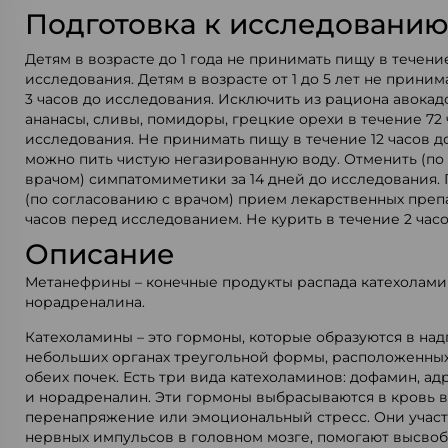
Подготовка к исследовани
Детям в возрасте до 1 года не принимать пищу в течени
исследования. Детям в возрасте от 1 до 5 лет не приним
3 часов до исследования. Исключить из рациона авокадо
ананасы, сливы, помидоры, грецкие орехи в течение 72 
исследования. Не принимать пищу в течение 12 часов д
можно пить чистую негазированную воду. Отменить (по
врачом) симпатомиметики за 14 дней до исследования.
(по согласованию с врачом) прием лекарственных преп
часов перед исследованием. Не курить в течение 2 час
Описание
Метанефрины – конечные продукты распада катехолами
норадреналина.
Катехоламины – это гормоны, которые образуются в над
небольших органах треугольной формы, расположенных
обеих почек. Есть три вида катехоламинов: дофамин, а
и норадреналин. Эти гормоны выбрасываются в кровь в
перенапряжение или эмоциональный стресс. Они участ
нервных импульсов в головном мозге, помогают высво