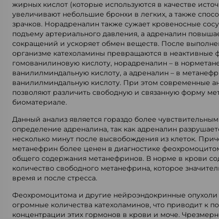
жирных кислот (которые используются в качестве источ
увеличивают небольшие бронхи в легких, а также спо
зрачков. Норадреналин также сужает кровеносные сосу
подъему артериального давления, а адреналин повышае
сокращений и ускоряет обмен веществ. После выполне
организме катехоламины превращаются в неактивные ф
гомованилиновую кислоту, норадреналин – в норметан
ванилилминдальную кислоту, а адреналин – в метанефр
ванилилминдальную кислоту. При этом современные а
позволяют различить свободную и связанную форму ме
биоматериале.
Данный анализ является гораздо более чувствительны
определение адреналина, так как адреналин разрушает
несколько минут после высвобождения из клеток. Прич
метанефрин более ценен в диагностике феохромоцито
общего содержания метанефринов. В норме в крови с
количество свободного метанефрина, которое значител
время и после стресса.
Феохромоцитома и другие нейроэндокринные опухоли 
огромные количества катехоламинов, что приводит к 
концентрации этих гормонов в крови и моче. Чрезмер