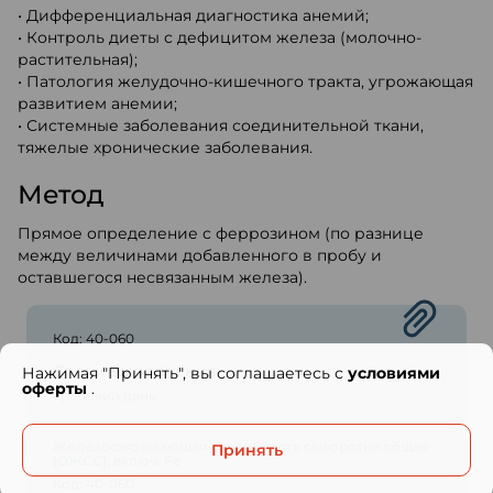
• Дифференциальная диагностика анемий;
• Контроль диеты с дефицитом железа (молочно-
растительная);
• Патология желудочно-кишечного тракта, угрожающая
развитием анемии;
• Системные заболевания соединительной ткани,
тяжелые хронические заболевания.
Метод
Прямое определение с феррозином (по разнице
между величинами добавленного в пробу и
оставшегося несвязанным железа).
Код: 40-060
Сроки выполнения:
Нажимая "Принять", вы соглашаетесь с
условиями
оферты
.
1 рабочий день
Железосвязывающая способность сыворотки общая
Принять
(ОЖСС), включ. Fe
Код: 40-060