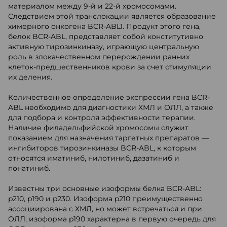
материалом между 9-й и 22-й хромосомами.
Следствием этой транслокации является образование
химерного онкогена BCR-ABL1. Продукт этого гена,
белок BCR-ABL, представляет собой конститутивно
активную тирозинкиназу, играющую центральную
роль в злокачественном перерождении ранних
клеток-предшественников крови за счет стимуляции
их деления.
Количественное определение экспрессии гена BCR-
ABL необходимо для диагностики ХМЛ и ОЛЛ, а также
для подбора и контроля эффективности терапии.
Наличие филадельфийской хромосомы служит
показанием для назначения таргетных препаратов —
ингибиторов тирозинкиназы BCR-ABL, к которым
относятся иматиниб, нилотиниб, дазатиниб и
понатиниб.
Известны три основные изоформы белка BCR-ABL:
p210, p190 и p230. Изоформа p210 преимущественно
ассоциирована с ХМЛ, но может встречаться и при
ОЛЛ; изоформа p190 характерна в первую очередь для