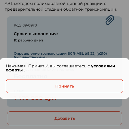
ABL методом полимеразной цепной реакции с
предварительной стадией обратной транскрипции.
Код: 89-0978
Сроки выполнения:
10 рабочих дней
Определение транслокации BCR-ABL t(9;22) (р210)
(количественное)
Код: 89-0978
Нажимая "Принять", вы соглашаетесь с
условиями
Стоимость взятия биоматериала:
оферты
.
Бесплатно
Принять
Цена:
1 470 000 сум
Добавить