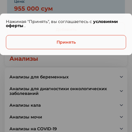
Цена:
955 000 сум
Нажимая "Принять", вы соглашаетесь с
условиями
оферты
.
Добавить
Принять
Анализы
Анализы для беременных
Анализы для диагностики онкологических
заболеваний
Анализы кала
Анализы мочи
Анализы на COVID-19